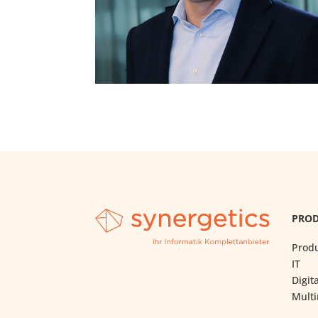
PRO
Produ
IT
Digit
Mult