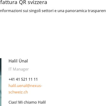
 fattura QR svizzera
 informazioni sui singoli settori e una panoramica trasparen
Halil Ünal
IT Manager
+41 41 521 11 11
halil.uenal@nexus-
schweiz.ch
Ciao! Mi chiamo Halil