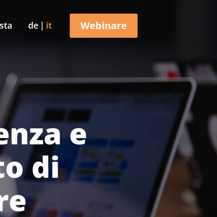
Webinare
sta
de
it
enza e
o di
re