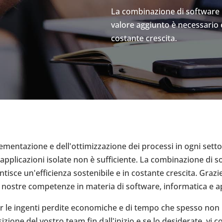
La combinazione di software i
valore aggiunto è necessario e
costante crescita.
lementazione e dell'ottimizzazione dei processi in ogni sett
pplicazioni isolate non è sufficiente. La combinazione di s
tisce un'efficienza sostenibile e in costante crescita. Grazie 
e nostre competenze in materia di software, informatica e ap
 per le ingenti perdite economiche e di tempo che spesso no
sizione del vostro team fin dall'inizio e se lo desiderate, v