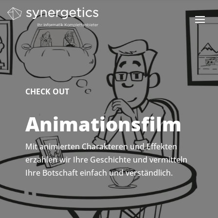
CHECK OUT
Animationsfilm
Mit animierten Charakteren und Effekten
erzählen wir Ihre Geschichte und vermitteln
Ihre Botschaft einfach und verständlich.